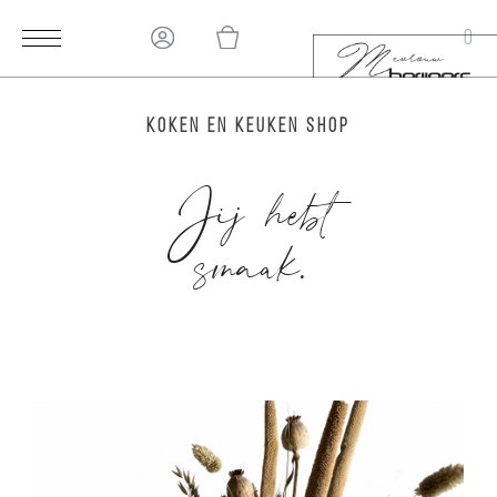
0
Koken en keuken shop
0
Jij hebt
smaak.